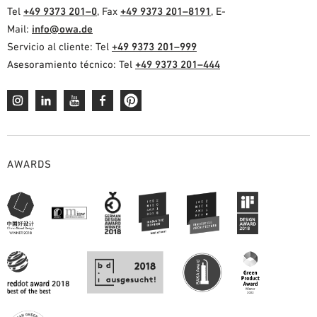
Tel
+49 9373 201–0
, Fax
+49 9373 201–8191
, E-
AYUDAS DE PLANIFICACIÓN
Mail:
info@owa.de
BIBLIOTECA BIM/REVIT
Servicio al cliente: Tel
+49 9373 201–999
VÍDEOS
Asesoramiento técnico: Tel
+49 9373 201–444
PEDIDO DE MUESTRAS
AWARDS