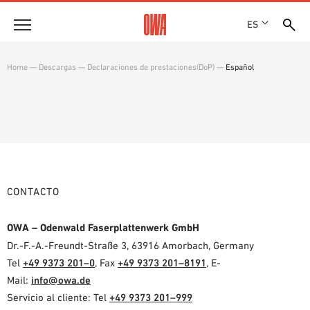
ES
Empresa
Home
—
Descargas
—
Declaraciones de prestaciones(DoP)
—
Español
HISTORIA
Productos
PREMIOS
RESUMEN DE PRODUCTOS
EMPLAZAMIENTOS
Soluciones
BÚSQUEDA GUIADA
PRENSA
FUNCIONES
BÚSQUEDA TÉCNICA
SHOWROOM 7TH FLOOR
Referencias
ÁREAS DE UTILIZACIÓN
CONTACTO
Asesoramiento técnico
OWA – Odenwald Faserplattenwerk GmbH
Atención al cliente
Dr.-F.-A.-Freundt-Straße 3, 63916 Amorbach, Germany
Tel
+49 9373 201–0
, Fax
+49 9373 201–8191
, E-
TEXTOS SOBRE LICITACIONES PÚBLICAS
Mail:
info@owa.de
DESCARGAS
Servicio al cliente: Tel
+49 9373 201–999
DECLARACIÓN DE PRESTACIONES (DOP)