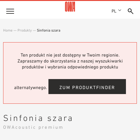
PL
Firma
Home
—
Produkty
—
Sinfonia szara
HISTORIA
Produkty
WYRÓŻNIENIA
PRZEGLĄD PRODUKTÓW
Ten produkt nie jest dostępny w Twoim regionie.
LOKALIZACJE
Rozwiązania
Zapraszamy do skorzystania z naszej wyszukiwarki
WYSZUKIWANIE Z PRZEWODNIKIEM
PRASA
produktów i wybrania odpowiedniego produktu
FUNKCJE
WYSZUKIWANIE TECHNICZNE
SHOWROOM 7TH FLOOR
Referencje
OBSZARY ZASTOSOWANIA
alternatywnego.
ZUM PRODUKTFINDER
Doradztwo techniczne
Serwis
Sinfonia szara
TEKSTY PRZETARGOWE
OWAcoustic premium
PLIKI DO POBRANIA
DEKLARACJA WŁAŚCIWOŚCI UŻYTKOWYCH (DOP)