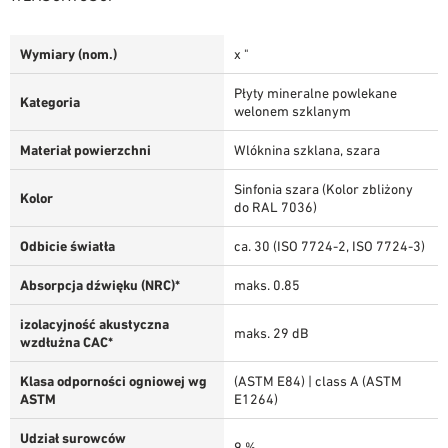
Wymiary (nom.)
x "
Płyty mineralne powlekane
Kategoria
welonem szklanym
Materiał powierzchni
Wlóknina szklana, szara
Sinfonia szara (Kolor zbliżony
Kolor
do RAL 7036)
Odbicie światła
ca. 30 (ISO 7724-2, ISO 7724-3)
Absorpcja dźwięku (NRC)*
maks. 0.85
izolacyjność akustyczna
maks. 29 dB
wzdłużna CAC*
Klasa odporności ogniowej wg
(ASTM E84) | class A (ASTM
ASTM
E1264)
Udział surowców
9 %