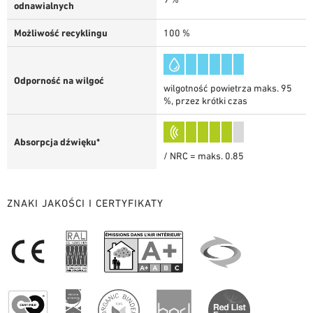
odnawialnych
Możliwość recyklingu
100 %
Odporność na wilgoć
wilgotność powietrza maks. 95
%, przez krótki czas
Absorpcja dźwięku*
/ NRC = maks. 0.85
ZNAKI JAKOŚCI I CERTYFIKATY