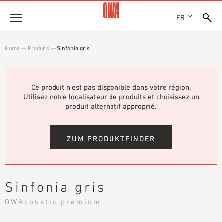
FR
Entreprise
Home
—
Produits
—
Sinfonia gris
HISTOIRE
Produits
PRIX ET RÉCOMPENSES
LES COLLECTIONS OWA
Ce produit n'est pas disponible dans votre région.
NOS FILIALES
Solutions
Utilisez notre localisateur de produits et choisissez un
RECHERCHE GUIDÉE
ACTUALITÉS
produit alternatif approprié.
FONCTIONS
RECHERCHE TECHNIQUE
SHOWROOM 7TH FLOOR
Références
DOMAINES D’UTILISATION
ZUM PRODUKTFINDER
Assistance technique
Service
Sinfonia gris
DOCUMENTS D’APPEL D’OFFRES
OWAcoustic premium
TÉLÉCHARGEMENTS
DÉCLARATION DE PERFORMANCE (DDP)