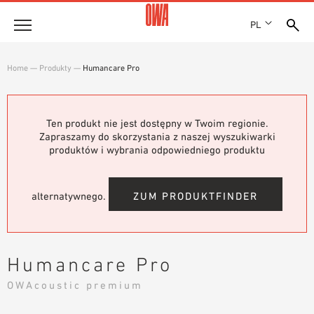
PL
Firma
Home
—
Produkty
—
Humancare Pro
HISTORIA
Produkty
WYRÓŻNIENIA
PRZEGLĄD PRODUKTÓW
Ten produkt nie jest dostępny w Twoim regionie.
LOKALIZACJE
Rozwiązania
Zapraszamy do skorzystania z naszej wyszukiwarki
WYSZUKIWANIE Z PRZEWODNIKIEM
PRASA
produktów i wybrania odpowiedniego produktu
FUNKCJE
WYSZUKIWANIE TECHNICZNE
SHOWROOM 7TH FLOOR
Referencje
OBSZARY ZASTOSOWANIA
alternatywnego.
ZUM PRODUKTFINDER
Doradztwo techniczne
Serwis
Humancare Pro
TEKSTY PRZETARGOWE
OWAcoustic premium
PLIKI DO POBRANIA
DEKLARACJA WŁAŚCIWOŚCI UŻYTKOWYCH (DOP)