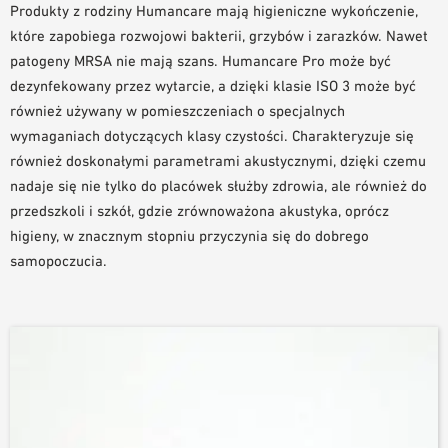
Produkty z rodziny Humancare mają higieniczne wykończenie,
NARZĘDZIA DO PROJEKTOWANIA
które zapobiega rozwojowi bakterii, grzybów i zarazków. Nawet
BIBLIOTEKA BIM/REVIT
patogeny MRSA nie mają szans. Humancare Pro może być
WIDEO
dezynfekowany przez wytarcie, a dzięki klasie ISO 3 może być
ZAMÓWIENIE PRÓBKI
również używany w pomieszczeniach o specjalnych
wymaganiach dotyczących klasy czystości. Charakteryzuje się
również doskonałymi parametrami akustycznymi, dzięki czemu
nadaje się nie tylko do placówek służby zdrowia, ale również do
przedszkoli i szkół, gdzie zrównoważona akustyka, oprócz
higieny, w znacznym stopniu przyczynia się do dobrego
samopoczucia.