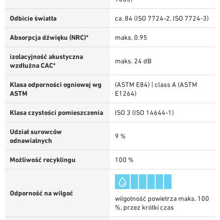
Odbicie światła
ca. 84 (ISO 7724-2, ISO 7724-3)
Absorpcja dźwięku (NRC)*
maks. 0.95
izolacyjność akustyczna
maks. 24 dB
wzdłużna CAC*
Klasa odporności ogniowej wg
(ASTM E84) | class A (ASTM
ASTM
E1264)
Klasa czystości pomieszczenia
ISO 3 (ISO 14644-1)
Udział surowców
9 %
odnawialnych
Możliwość recyklingu
100 %
Odporność na wilgoć
wilgotność powietrza maks. 100
%, przez krótki czas