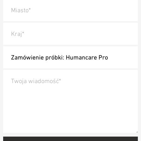
Miasto*
Kraj*
Twoja wiadomość*