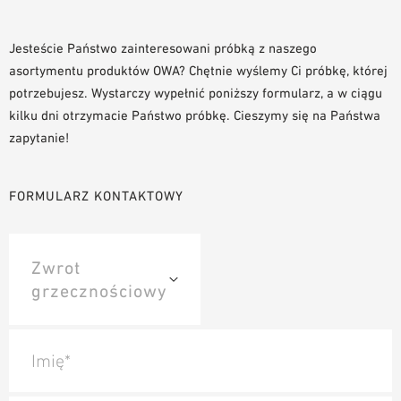
NARZĘDZIA DO PROJEKTOWANIA
BIBLIOTEKA BIM/REVIT
Jesteście Państwo zainteresowani próbką z naszego
asortymentu produktów OWA? Chętnie wyślemy Ci próbkę, której
WIDEO
potrzebujesz. Wystarczy wypełnić poniższy formularz, a w ciągu
ZAMÓWIENIE PRÓBKI
kilku dni otrzymacie Państwo próbkę. Cieszymy się na Państwa
zapytanie!
FORMULARZ KONTAKTOWY
Imię*