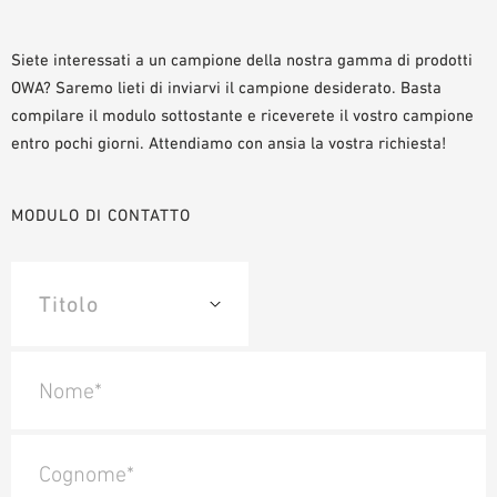
AUSILII PER LA PROGETTAZIONE
BIBLIOTECA BIM/ REVIT
Siete interessati a un campione della nostra gamma di prodotti
OWA? Saremo lieti di inviarvi il campione desiderato. Basta
VIDEO
compilare il modulo sottostante e riceverete il vostro campione
ORDINE CAMPIONE
entro pochi giorni. Attendiamo con ansia la vostra richiesta!
MODULO DI CONTATTO
Nome*
Cognome*