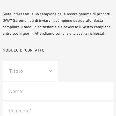
AUSILII PER LA PROGETTAZIONE
BIBLIOTECA BIM/ REVIT
Siete interessati a un campione della nostra gamma di prodotti
OWA? Saremo lieti di inviarvi il campione desiderato. Basta
VIDEO
compilare il modulo sottostante e riceverete il vostro campione
ORDINE CAMPIONE
entro pochi giorni. Attendiamo con ansia la vostra richiesta!
MODULO DI CONTATTO
Nome*
Cognome*