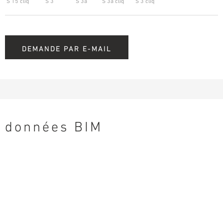
S 15 cliq
S 3
S 3a
S 3a cliq
S 3 cliq
DEMANDE PAR E-MAIL
données BIM