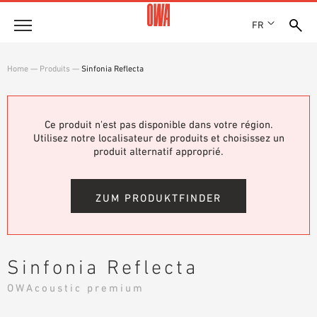
FR
Entreprise
Home
—
Produits
—
Sinfonia Reflecta
HISTOIRE
Produits
PRIX ET RÉCOMPENSES
LES COLLECTIONS OWA
Ce produit n'est pas disponible dans votre région.
NOS FILIALES
Solutions
Utilisez notre localisateur de produits et choisissez un
RECHERCHE GUIDÉE
ACTUALITÉS
produit alternatif approprié.
FONCTIONS
RECHERCHE TECHNIQUE
SHOWROOM 7TH FLOOR
Références
DOMAINES D’UTILISATION
ZUM PRODUKTFINDER
Assistance technique
Service
Sinfonia Reflecta
DOCUMENTS D’APPEL D’OFFRES
OWAcoustic premium
TÉLÉCHARGEMENTS
DÉCLARATION DE PERFORMANCE (DDP)