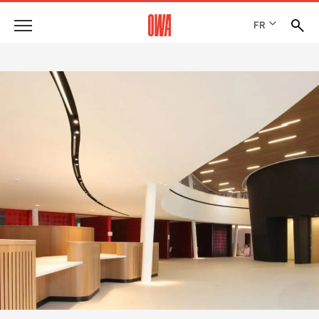
FR
Entreprise
HISTOIRE
Produits
PRIX ET RÉCOMPENSES
LES COLLECTIONS OWA
NOS FILIALES
Solutions
RECHERCHE GUIDÉE
ACTUALITÉS
FONCTIONS
RECHERCHE TECHNIQUE
SHOWROOM 7TH FLOOR
Références
DOMAINES D’UTILISATION
Assistance technique
Service
DOCUMENTS D’APPEL D’OFFRES
TÉLÉCHARGEMENTS
DÉCLARATION DE PERFORMANCE (DDP)