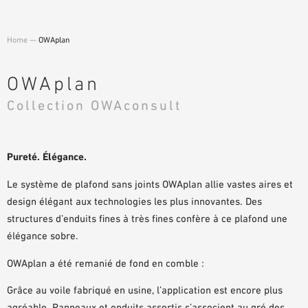
DOCUMENTS D’AIDE À LA PLANIFICATION
BIBLIOTHÈQUE BIM/REVIT
Home
—
OWAplan
VIDÉOS
COMMANDE D’ÉCHANTILLONS
OWAplan
Collection OWAconsult
Pureté. Élégance.
Le système de plafond sans joints OWAplan allie vastes aires et
design élégant aux technologies les plus innovantes. Des
structures d’enduits fines à très fines confère à ce plafond une
élégance sobre.
OWAplan a été remanié de fond en comble :
Grâce au voile fabriqué en usine, l’application est encore plus
agréable. Panneaux et enduits assortis s’associent au gré des