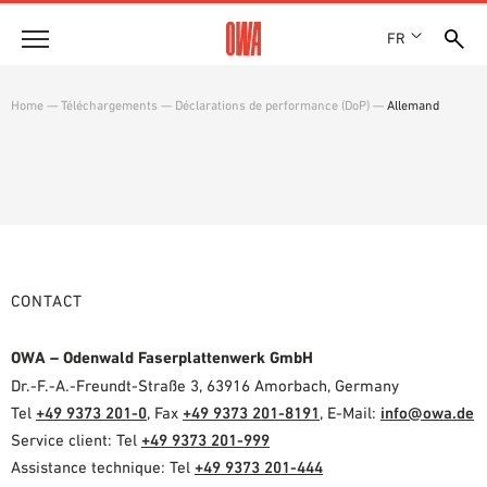
FR
Entreprise
Home
—
Téléchargements
—
Déclarations de performance (DoP)
—
Allemand
HISTOIRE
Produits
PRIX ET RÉCOMPENSES
LES COLLECTIONS OWA
NOS FILIALES
Solutions
RECHERCHE GUIDÉE
ACTUALITÉS
FONCTIONS
RECHERCHE TECHNIQUE
SHOWROOM 7TH FLOOR
Références
DOMAINES D’UTILISATION
CONTACT
Assistance technique
OWA – Odenwald Faserplattenwerk GmbH
Service
Dr.-F.-A.-Freundt-Straße 3, 63916 Amorbach, Germany
Tel
+49 9373 201-0
, Fax
+49 9373 201-8191
, E-Mail:
info@owa.de
DOCUMENTS D’APPEL D’OFFRES
Service client: Tel
+49 9373 201-999
TÉLÉCHARGEMENTS
Assistance technique: Tel
+49 9373 201-444
DÉCLARATION DE PERFORMANCE (DDP)