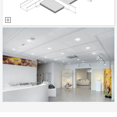
POMŮCKY PRO PLÁNOVÁNÍ
BIM/REVIT KNIHOVNA
VIDEA
OBJEDNÁVKA VZORKŮ