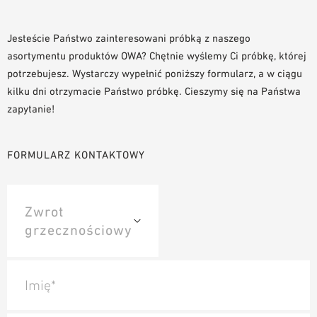
NARZĘDZIA DO PROJEKTOWANIA
BIBLIOTEKA BIM/REVIT
Jesteście Państwo zainteresowani próbką z naszego
asortymentu produktów OWA? Chętnie wyślemy Ci próbkę, której
WIDEO
potrzebujesz. Wystarczy wypełnić poniższy formularz, a w ciągu
ZAMÓWIENIE PRÓBKI
kilku dni otrzymacie Państwo próbkę. Cieszymy się na Państwa
zapytanie!
FORMULARZ KONTAKTOWY
Imię*