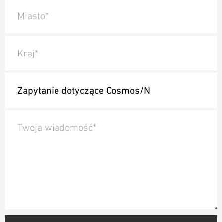
Miasto*
Kraj*
Twoja wiadomość*