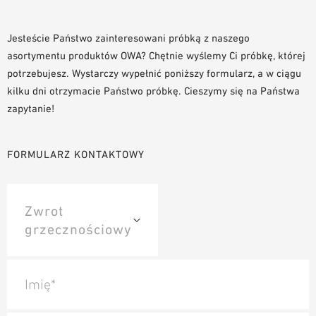
NARZĘDZIA DO PROJEKTOWANIA
BIBLIOTEKA BIM/REVIT
Jesteście Państwo zainteresowani próbką z naszego
asortymentu produktów OWA? Chętnie wyślemy Ci próbkę, której
WIDEO
potrzebujesz. Wystarczy wypełnić poniższy formularz, a w ciągu
ZAMÓWIENIE PRÓBKI
kilku dni otrzymacie Państwo próbkę. Cieszymy się na Państwa
zapytanie!
FORMULARZ KONTAKTOWY
Imię*