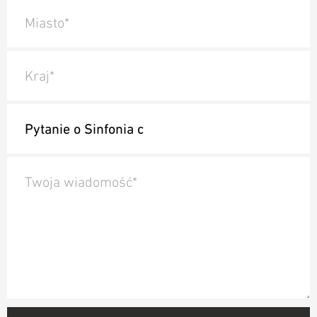
Miasto*
Kraj*
Twoja wiadomość*