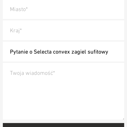
Miasto*
Kraj*
Twoja wiadomość*