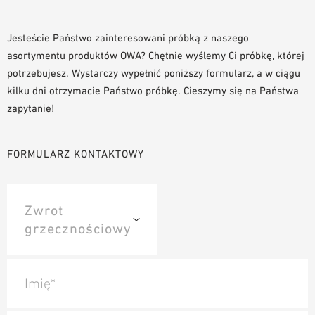
NARZĘDZIA DO PROJEKTOWANIA
BIBLIOTEKA BIM/REVIT
Jesteście Państwo zainteresowani próbką z naszego
asortymentu produktów OWA? Chętnie wyślemy Ci próbkę, której
WIDEO
potrzebujesz. Wystarczy wypełnić poniższy formularz, a w ciągu
ZAMÓWIENIE PRÓBKI
kilku dni otrzymacie Państwo próbkę. Cieszymy się na Państwa
zapytanie!
FORMULARZ KONTAKTOWY
Imię*