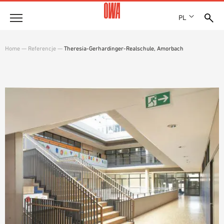
PL
Firma
Home
—
Referencje
—
Theresia-Gerhardinger-Realschule, Amorbach
HISTORIA
Produkty
WYRÓŻNIENIA
PRZEGLĄD PRODUKTÓW
LOKALIZACJE
Rozwiązania
WYSZUKIWANIE Z PRZEWODNIKIEM
PRASA
FUNKCJE
WYSZUKIWANIE TECHNICZNE
SHOWROOM 7TH FLOOR
Referencje
OBSZARY ZASTOSOWANIA
Doradztwo techniczne
Serwis
TEKSTY PRZETARGOWE
PLIKI DO POBRANIA
DEKLARACJA WŁAŚCIWOŚCI UŻYTKOWYCH (DOP)