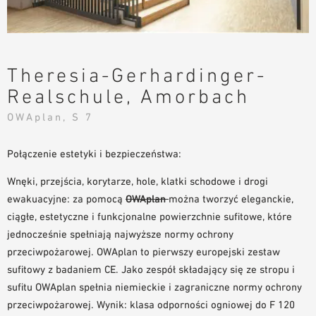
NARZĘDZIA DO PROJEKTOWANIA
BIBLIOTEKA BIM/REVIT
WIDEO
Theresia-Gerhardinger-
ZAMÓWIENIE PRÓBKI
Realschule, Amorbach
OWAplan, S 7
Połączenie estetyki i bezpieczeństwa:
Wnęki, przejścia, korytarze, hole, klatki schodowe i drogi
ewakuacyjne: za pomocą
OWAplan
można tworzyć eleganckie,
ciągłe, estetyczne i funkcjonalne powierzchnie sufitowe, które
jednocześnie spełniają najwyższe normy ochrony
przeciwpożarowej. OWAplan to pierwszy europejski zestaw
sufitowy z badaniem CE. Jako zespół składający się ze stropu i
sufitu OWAplan spełnia niemieckie i zagraniczne normy ochrony
przeciwpożarowej. Wynik: klasa odporności ogniowej do F 120