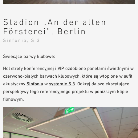
NARZĘDZIA DO PROJEKTOWANIA
BIBLIOTEKA BIM/REVIT
Stadion „An der alten
WIDEO
Försterei”, Berlin
ZAMÓWIENIE PRÓBKI
Sinfonia, S 3
Świecące barwy klubowe:
Hol strefy konferencyjnej i VIP ozdobiono panelami świetlnymi w
czerwono-białych barwach klubowych, które są wtopione w sufit
akustyczny
Sinfonia
w
systemie S 3
. Odkryj dalsze ekscytujące
perspektywy tego referencyjnego projektu w poniższym klipie
filmowym.