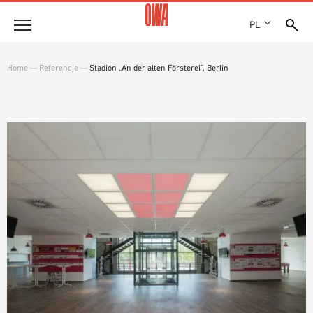
PL
Firma
Home
—
Referencje
—
Stadion „An der alten Försterei”, Berlin
HISTORIA
Produkty
WYRÓŻNIENIA
PRZEGLĄD PRODUKTÓW
LOKALIZACJE
Rozwiązania
WYSZUKIWANIE Z PRZEWODNIKIEM
PRASA
FUNKCJE
WYSZUKIWANIE TECHNICZNE
SHOWROOM 7TH FLOOR
Referencje
OBSZARY ZASTOSOWANIA
Doradztwo techniczne
Serwis
TEKSTY PRZETARGOWE
PLIKI DO POBRANIA
DEKLARACJA WŁAŚCIWOŚCI UŻYTKOWYCH (DOP)