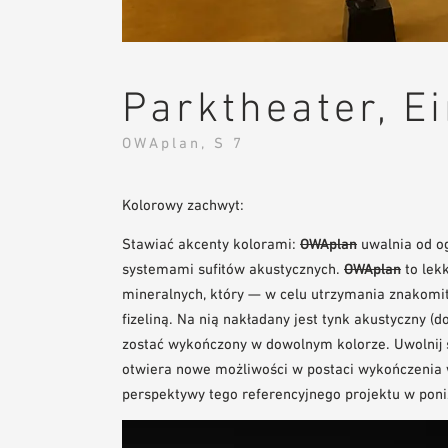
Parktheater, E
OWAplan, S 7
Kolorowy zachwyt:
Stawiać akcenty kolorami:
OWAplan
uwalnia od o
systemami sufitów akustycznych.
OWAplan
to lek
mineralnych, który — w celu utrzymania znakomit
fizeliną. Na nią nakładany jest tynk akustyczny 
zostać wykończony w dowolnym kolorze. Uwolnij 
otwiera nowe możliwości w postaci wykończenia 
perspektywy tego referencyjnego projektu w poni