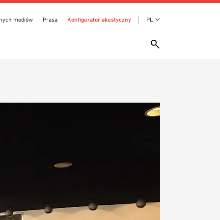
anych mediów
Prasa
Konfigurator akustyczny
PL