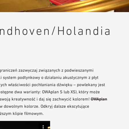
indhoven/Holandia
graniczeń zazwyczaj związanych z podwieszanymi
ki system podtynkowy o działaniu akustycznym z płyt
ych właściwości pochłaniania dźwięku – powlekany jest
(dostępne dwa warianty: OWAplan S lub XS), który może
swoją kreatywność i daj się zachwycić kolorem!
OWAplan
w dowolnym kolorze. Odkryj dalsze ekscytujące
ższym klipie filmowym.