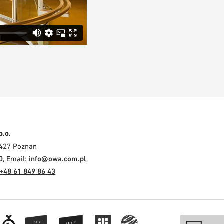
o.o.
-427 Poznan
0
, Email:
info@owa.com.pl
+48 61 849 86 43