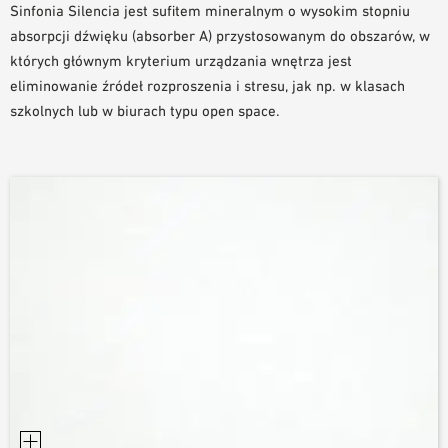
Sinfonia Silencia jest sufitem mineralnym o wysokim stopniu
NARZĘDZIA DO PROJEKTOWANIA
absorpcji dźwięku (absorber A) przystosowanym do obszarów, w
BIBLIOTEKA BIM/REVIT
których głównym kryterium urządzania wnętrza jest
WIDEO
eliminowanie źródeł rozproszenia i stresu, jak np. w klasach
ZAMÓWIENIE PRÓBKI
szkolnych lub w biurach typu open space.