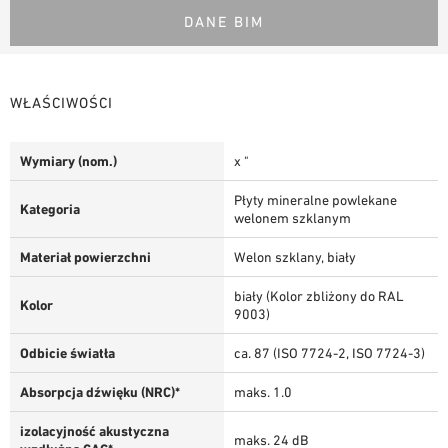
DANE BIM
WŁAŚCIWOŚCI
Wymiary (nom.)
x "
Płyty mineralne powlekane
Kategoria
welonem szklanym
Materiał powierzchni
Welon szklany, biały
biały (Kolor zbliżony do RAL
Kolor
9003)
Odbicie światła
ca. 87 (ISO 7724-2, ISO 7724-3)
Absorpcja dźwięku (NRC)*
maks. 1.0
izolacyjność akustyczna
maks. 24 dB