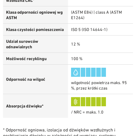
wzdłużna CAC*
Klasa odporności ogniowej wg
(ASTM E84) | class A (ASTM
ASTM
E1264)
Klasa czystości pomieszczenia
ISO 5 (ISO 14644-1)
Udział surowców
12 %
odnawialnych
Możliwość recyklingu
100 %
Odporność na wilgoć
wilgotność powietrza maks. 95
%, przez krótki czas
Absorpcja dźwięku*
/ NRC = maks. 1.0
* Odporność ogniowa, izolacja od dźwięków wzdłużnych i
pochłanianie dźwięku w zależności od wymiaru, systemu,