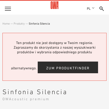
PL
Firma
Home
—
Produkty
—
Sinfonia Silencia
HISTORIA
Produkty
WYRÓŻNIENIA
PRZEGLĄD PRODUKTÓW
Ten produkt nie jest dostępny w Twoim regionie.
LOKALIZACJE
Rozwiązania
Zapraszamy do skorzystania z naszej wyszukiwarki
WYSZUKIWANIE Z PRZEWODNIKIEM
PRASA
produktów i wybrania odpowiedniego produktu
FUNKCJE
WYSZUKIWANIE TECHNICZNE
SHOWROOM 7TH FLOOR
Referencje
OBSZARY ZASTOSOWANIA
alternatywnego.
ZUM PRODUKTFINDER
Doradztwo techniczne
Serwis
Sinfonia Silencia
TEKSTY PRZETARGOWE
OWAcoustic premium
PLIKI DO POBRANIA
DEKLARACJA WŁAŚCIWOŚCI UŻYTKOWYCH (DOP)