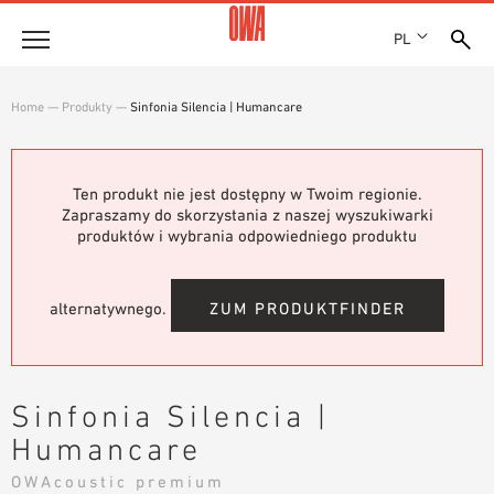
PL
Firma
Home
—
Produkty
—
Sinfonia Silencia | Humancare
HISTORIA
Produkty
WYRÓŻNIENIA
PRZEGLĄD PRODUKTÓW
Ten produkt nie jest dostępny w Twoim regionie.
LOKALIZACJE
Rozwiązania
Zapraszamy do skorzystania z naszej wyszukiwarki
WYSZUKIWANIE Z PRZEWODNIKIEM
PRASA
produktów i wybrania odpowiedniego produktu
FUNKCJE
WYSZUKIWANIE TECHNICZNE
SHOWROOM 7TH FLOOR
Referencje
OBSZARY ZASTOSOWANIA
alternatywnego.
ZUM PRODUKTFINDER
Doradztwo techniczne
Serwis
Sinfonia Silencia |
TEKSTY PRZETARGOWE
Humancare
PLIKI DO POBRANIA
OWAcoustic premium
DEKLARACJA WŁAŚCIWOŚCI UŻYTKOWYCH (DOP)