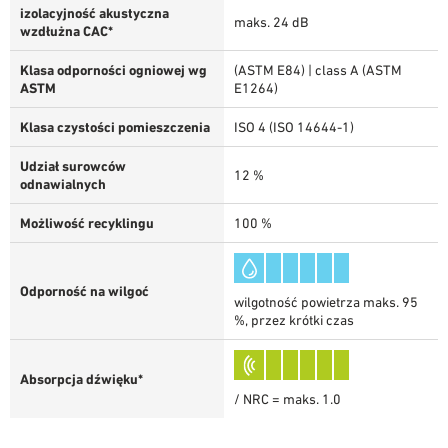
izolacyjność akustyczna
maks. 24 dB
wzdłużna CAC*
Klasa odporności ogniowej wg
(ASTM E84) | class A (ASTM
ASTM
E1264)
Klasa czystości pomieszczenia
ISO 4 (ISO 14644-1)
Udział surowców
12 %
odnawialnych
Możliwość recyklingu
100 %
Odporność na wilgoć
wilgotność powietrza maks. 95
%, przez krótki czas
Absorpcja dźwięku*
/ NRC = maks. 1.0