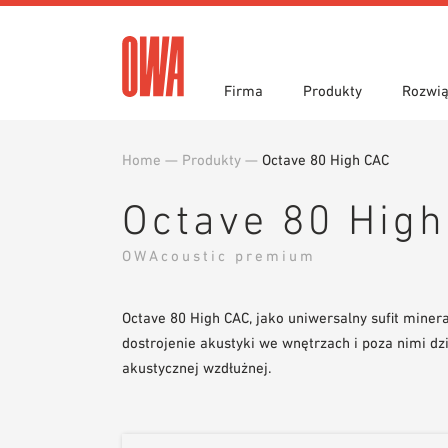
Firma
Produkty
Rozwią
Home
—
Produkty
—
Octave 80 High CAC
Historia
Przegląd produktów
Funkcje
Wyróżn
Wyszuk
Obszar
Teksty przetargowe
Pliki d
Octave 80 Hig
Prasa
Showro
Narzędzia do projektowania
Bibliot
OWAcoustic premium
Zamówienie próbki
Octave 80 High CAC, jako uniwersalny sufit min
dostrojenie akustyki we wnętrzach i poza nimi dzi
akustycznej wzdłużnej.