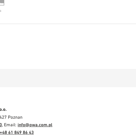
a
o.o.
-427 Poznan
0
, Email:
info@owa.com.pl
+48 61 849 86 43