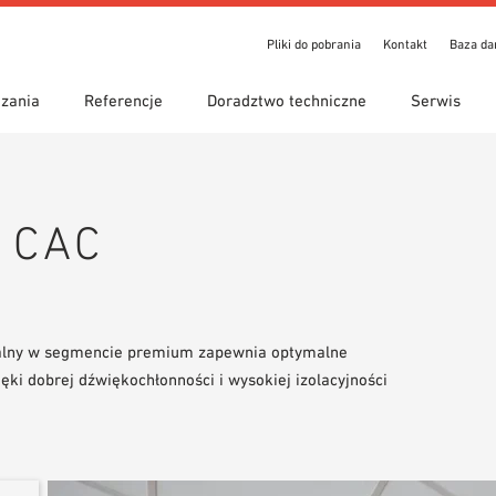
Pliki do pobrania
Kontakt
Baza d
zania
Referencje
Doradztwo techniczne
Serwis
ienia
iwanie z przewodnikiem
y zastosowania
Lokalizacje
Wyszukiwanie techniczne
Deklaracja właściwości
o pobrania
użytkowych (DoP)
h CAC
om 7th Floor
eka BIM/REVIT
Wideo
eralny w segmencie premium zapewnia optymalne
ęki dobrej dźwiękochłonności i wysokiej izolacyjności