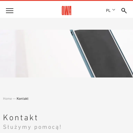
PL
Firma
HISTORIA
Produkty
WYRÓŻNIENIA
PRZEGLĄD PRODUKTÓW
LOKALIZACJE
Rozwiązania
WYSZUKIWANIE Z PRZEWODNIKIEM
PRASA
FUNKCJE
WYSZUKIWANIE TECHNICZNE
SHOWROOM 7TH FLOOR
Referencje
OBSZARY ZASTOSOWANIA
Doradztwo techniczne
Home
—
Kontakt
Serwis
TEKSTY PRZETARGOWE
Kontakt
PLIKI DO POBRANIA
Służymy pomocą!
DEKLARACJA WŁAŚCIWOŚCI UŻYTKOWYCH (DOP)