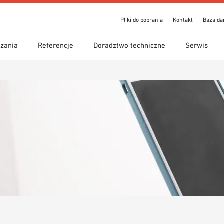
Pliki do pobrania
Kontakt
Baza d
zania
Referencje
Doradztwo techniczne
Serwis
ienia
iwanie z przewodnikiem
y zastosowania
Lokalizacje
Wyszukiwanie techniczne
Deklaracja właściwości
o pobrania
użytkowych (DoP)
om 7th Floor
eka BIM/REVIT
Wideo