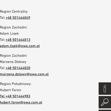
Region Centralny:
Tel
+48 501444049
Region Zachodni:
Adam Lisek
Tel
+48 501444013
adam.lisek@owa.com.pl
Region Zachodni:
Marzena Dołowy
Tel
+48 501444020
marzena.dolowy@owa.com.pl
Region Południowy:
Hubert Faron
Tel
+48 501444983
hubert.faron@owa.com.pl