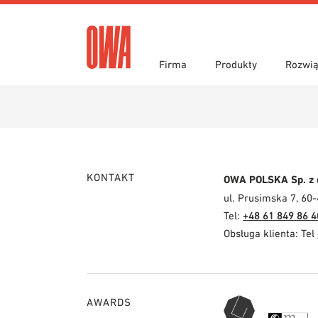
Firma
Produkty
Rozwią
Historia
Przegląd produktów
Funkcje
Wyróżn
Wyszuk
Obszar
Teksty przetargowe
Pliki d
Prasa
Showro
Narzędzia do projektowania
Bibliot
KONTAKT
OWA POLSKA Sp. z 
Zamówienie próbki
ul. Prusimska 7, 60
Tel:
+48 61 849 86 4
Obsługa klienta: Tel
AWARDS