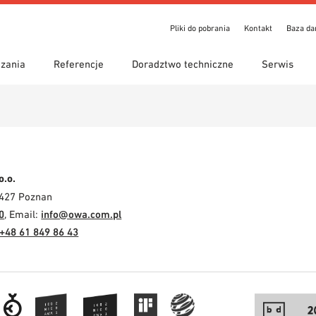
Pliki do pobrania
Kontakt
Baza d
zania
Referencje
Doradztwo techniczne
Serwis
ienia
iwanie z przewodnikiem
y zastosowania
Lokalizacje
Wyszukiwanie techniczne
Deklaracja właściwości
o pobrania
użytkowych (DoP)
om 7th Floor
eka BIM/REVIT
Wideo
o.o.
-427 Poznan
0
, Email:
info@owa.com.pl
+48 61 849 86 43