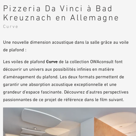
Pizzeria Da Vinci à Bad
DOCUMENTS D’AIDE À LA PLANIFICATION
Kreuznach en Allemagne
BIBLIOTHÈQUE BIM/REVIT
VIDÉOS
Curve
COMMANDE D’ÉCHANTILLONS
Une nouvelle dimension acoustique dans la salle grâce au voile
de plafond :
Les voiles de plafond
Curve
de la collection OWAconsult font
découvrir un univers aux possibilités infinies en matière
d’aménagement du plafond. Les deux formats permettent de
garantir une absorption acoustique exceptionnelle et une
grandeur d’espace fascinante. Découvrez d’autres perspectives
passionnantes de ce projet de référence dans le film suivant.