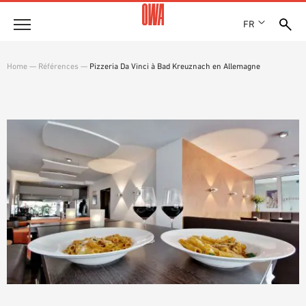
FR
Entreprise
Home
—
Références
—
Pizzeria Da Vinci à Bad Kreuznach en Allemagne
HISTOIRE
Produits
PRIX ET RÉCOMPENSES
LES COLLECTIONS OWA
NOS FILIALES
Solutions
RECHERCHE GUIDÉE
ACTUALITÉS
FONCTIONS
RECHERCHE TECHNIQUE
SHOWROOM 7TH FLOOR
Références
DOMAINES D’UTILISATION
Assistance technique
Service
DOCUMENTS D’APPEL D’OFFRES
TÉLÉCHARGEMENTS
DÉCLARATION DE PERFORMANCE (DDP)