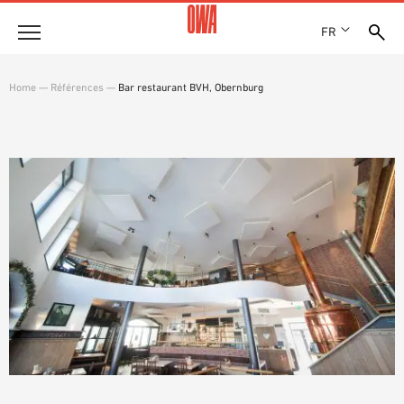
FR
Entreprise
Home
—
Références
—
Bar restaurant BVH, Obernburg
HISTOIRE
Produits
PRIX ET RÉCOMPENSES
LES COLLECTIONS OWA
NOS FILIALES
Solutions
RECHERCHE GUIDÉE
ACTUALITÉS
FONCTIONS
RECHERCHE TECHNIQUE
SHOWROOM 7TH FLOOR
Références
DOMAINES D’UTILISATION
Assistance technique
Service
DOCUMENTS D’APPEL D’OFFRES
TÉLÉCHARGEMENTS
DÉCLARATION DE PERFORMANCE (DDP)