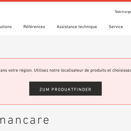
Télécharg
utions
Références
Assistance technique
Service
t récompenses
che guidée
s d’utilisation
Nos filiales
Recherche technique
Déclaration de performance
argements
(DDP)
om 7th Floor
ans votre région. Utilisez notre localisateur de produits et choisisse
hèque BIM/Revit
Vidéos
ZUM PRODUKTFINDER
umancare