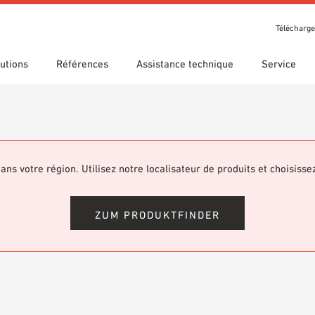
Télécharg
utions
Références
Assistance technique
Service
t récompenses
che guidée
s d’utilisation
Nos filiales
Recherche technique
Déclaration de performance
argements
(DDP)
om 7th Floor
ans votre région. Utilisez notre localisateur de produits et choisisse
hèque BIM/Revit
Vidéos
ZUM PRODUKTFINDER