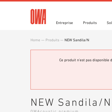
Entreprise
Produits
Sol
Home
—
Produits
—
NEW Sandila/N
Histoire
Les collections OWA
Fonctions
Prix e
Recher
Domaine
Documents d’appel d’offres
Téléch
Actualités
Showro
Documents d’aide à la
Ce produit n'est pas disponible d
planification
Bibliot
Commande d’échantillons
NEW Sandila/N
OWAcoustic premium