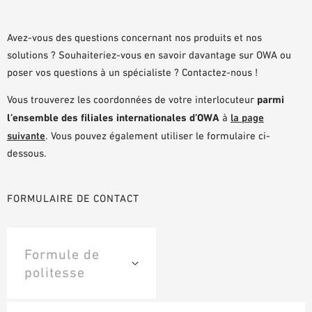
DOCUMENTS D’AIDE À LA PLANIFICATION
BIBLIOTHÈQUE BIM/REVIT
Avez-vous des questions concernant nos produits et nos
solutions ? Souhaiteriez-vous en savoir davantage sur OWA ou
VIDÉOS
poser vos questions à un spécialiste ? Contactez-nous !
COMMANDE D’ÉCHANTILLONS
Vous trouverez les coordonnées de votre interlocuteur
parmi
l’ensemble des filiales internationales d’OWA
à
la page
suivante
. Vous pouvez également utiliser le formulaire ci-
dessous.
FORMULAIRE DE CONTACT