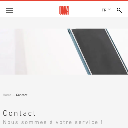
FR
Entreprise
HISTOIRE
Produits
PRIX ET RÉCOMPENSES
LES COLLECTIONS OWA
NOS FILIALES
Solutions
RECHERCHE GUIDÉE
ACTUALITÉS
FONCTIONS
RECHERCHE TECHNIQUE
SHOWROOM 7TH FLOOR
Références
DOMAINES D’UTILISATION
Assistance technique
Home
—
Contact
Service
DOCUMENTS D’APPEL D’OFFRES
Contact
TÉLÉCHARGEMENTS
Nous sommes à votre service !
DÉCLARATION DE PERFORMANCE (DDP)