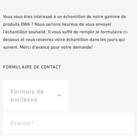
DOCUMENTS D’AIDE À LA PLANIFICATION
BIBLIOTHÈQUE BIM/REVIT
Vous vous êtes intéressé à un échantillon de notre gamme de
produits OWA ? Nous serions heureux de vous envoyer
VIDÉOS
l’échantillon souhaité. Il vous suffit de remplir le formulaire ci-
COMMANDE D’ÉCHANTILLONS
dessous et vous recevrez votre échantillon dans les jours qui
suivent. Merci d’avance pour votre demande!
FORMULAIRE DE CONTACT
Prénom*