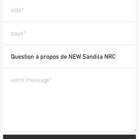
ville*
pays*
votre message*