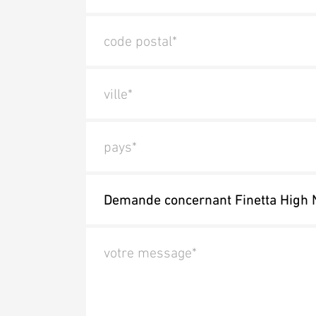
code postal*
ville*
pays*
votre message*