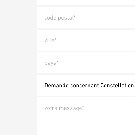
code postal*
ville*
pays*
votre message*