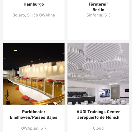
Hamburgo
Försterei”
AYUDAS DE PLANIFICACIÓN
Berlín
BIBLIOTECA BIM/REVIT
Bolero, S 15b OWAline
Sinfonia, S 3
VÍDEOS
PEDIDO DE MUESTRAS
Parktheater
AUDI Trainings Center
Eindhoven/Países Bajos
aeropuerto de Múnich
OWAplan, S 7
Cloud