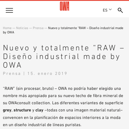
ES
Empresa
Home
—
Noticias
—
Prensa
—
Nuevo y totalmente “RAW – Diseño industrial made
by OWA
HISTORIA
Productos
PREMIOS
Nuevo y totalmente “RAW –
RESUMEN DE PRODUCTOS
EMPLAZAMIENTOS
Diseño industrial made by
Soluciones
BÚSQUEDA GUIADA
PRENSA
OWA
FUNCIONES
BÚSQUEDA TÉCNICA
SHOWROOM 7TH FLOOR
Referencias
Prensa | 15. enero 2019
ÁREAS DE UTILIZACIÓN
Asesoramiento técnico
“RAW” (sin procesar, bruto) – OWA no podría haber elegido una
nombre más apropiado para su nuevo techo de fibra mineral de
Atención al cliente
su OWAconsult collection. Las diferentes variantes de superficie
grey
,
structure
y
clay
–todas con una imagen material natural–
TEXTOS SOBRE LICITACIONES PÚBLICAS
convencen en la planificación de espacios interiores a la moda
DESCARGAS
en un diseño industrial de líneas puristas.
DECLARACIÓN DE PRESTACIONES (DOP)