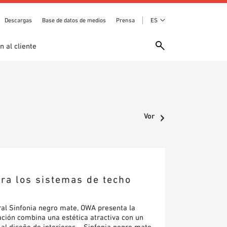
Descargas
Base de datos de medios
Prensa
ES
n al cliente
Vor
ara los sistemas de techo
ral Sinfonia negro mate, OWA presenta la
ación combina una estética atractiva con un
o al diseño de interiores. Sinfonia negro mate