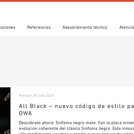
luciones
Referencias
Asesoramiento técnico
Atenció
s
da guiada
e utilización
Emplazamientos
Búsqueda técnica
Declaración de prestaciones
gas
(DoP)
om 7th Floor
eca BIM/REVIT
Vídeos
Prensa | 29. julio 2026
All Black – nuevo código de estilo p
OWA
Descúbrelo ahora: Sinfonia negro mate. Con la placa mine
evolución coherente del clásico Sinfonia negro. Esta innov
alto rendimiento acústico y aporta nuevos toques de estil