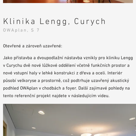
POMŮCKY PRO PLÁNOVÁNÍ
BIM/REVIT KNIHOVNA
Klinika Lengg, Curych
VIDEA
OWAplan, S 7
OBJEDNÁVKA VZORKŮ
Otevřené a zároveň uzavřené:
Jako přístavba a dvoupodlažní nástavba vznikly pro kliniku Lengg
v Curychu dvě nové lůžkové oddělení včetně funkčních prostor a
nové vstupní haly v lehké konstrukci z dřeva a oceli. Interiér
působí velkoryse a prostorně, což podtrhuje uzavřený akustický
podhled OWAplan v chodbách a foyer. Další zajímavé pohledy na
tento referenční projekt najdete v následujícím videu.