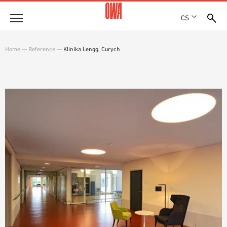
CS
Společnost
Home
—
Reference
—
Klinika Lengg, Curych
OCENĚNÍ A VYZNAMENÁNÍ
Produkty
LOKALITY
PŘEHLED PRODUKTŮ
SHOWROOM 7TH FLOOR
Řešení
ŘÍZENÉ VYHLEDÁVÁNÍ
FUNKCE
TECHNICKÉ VYHLEDÁVÁNÍ
Reference
OBLASTI POUŽITÍ
Technické poradenství
Servis
TEXTY PRO VÝBĚROVÁ ŘÍZENÍ
SOUBORY KE STAŽENÍ
PROHLÁŠENÍ O VLASTNOSTECH (DOP)