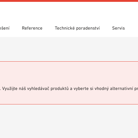
ešení
Reference
Technické poradenství
Servis
y
 vyhledávání
 použití
y ke stažení
Showroom 7th Floor
Technické vyhledávání
Prohlášení o vlastnostech (DoP)
VIT knihovna
Videa
i. Využijte náš vyhledávač produktů a vyberte si vhodný alternativní 