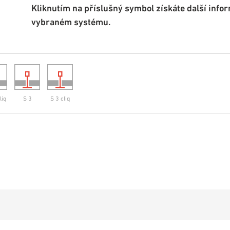
Kliknutím na příslušný symbol získáte další info
vybraném systému.
liq
S 3
S 3 cliq