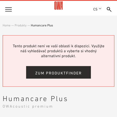
CS
Společnost
Home
—
Produkty
—
Humancare Plus
OCENĚNÍ A VYZNAMENÁNÍ
Produkty
LOKALITY
PŘEHLED PRODUKTŮ
Tento produkt není ve vaší oblasti k dispozici. Využijte
SHOWROOM 7TH FLOOR
Řešení
náš vyhledávač produktů a vyberte si vhodný
ŘÍZENÉ VYHLEDÁVÁNÍ
alternativní produkt.
FUNKCE
TECHNICKÉ VYHLEDÁVÁNÍ
Reference
OBLASTI POUŽITÍ
ZUM PRODUKTFINDER
Technické poradenství
Servis
Humancare Plus
TEXTY PRO VÝBĚROVÁ ŘÍZENÍ
OWAcoustic premium
SOUBORY KE STAŽENÍ
PROHLÁŠENÍ O VLASTNOSTECH (DOP)