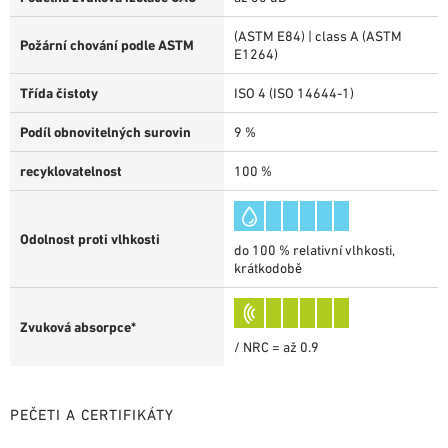
(ASTM E84) | class A (ASTM
Požární chování podle ASTM
E1264)
Třída čistoty
ISO 4 (ISO 14644-1)
Podíl obnovitelných surovin
9 %
recyklovatelnost
100 %
Odolnost proti vlhkosti
do 100 % relativní vlhkosti,
krátkodobě
Zvuková absorpce*
/ NRC = až 0.9
PEČETI A CERTIFIKÁTY