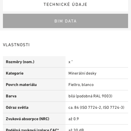
TECHNICKÉ ÚDAJE
BIM DATA
VLASTNOSTI
Rozměry (nom.)
x "
Kategorie
Minerální desky
Povrch materiálu
Fieltro, blanco
Barva
bílá (podobná RAL 9003)
Odraz světla
ca. 84 (ISO 7724-2, ISO 7724-3)
Zvuková absorpce (NRC)
až 0.9
Podélná zvuková izolace CAC*
až 30 dB