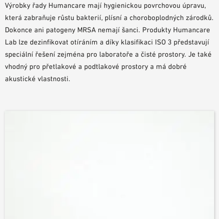
Výrobky řady Humancare mají hygienickou povrchovou úpravu,
POMŮCKY PRO PLÁNOVÁNÍ
která zabraňuje růstu bakterií, plísní a choroboplodných zárodků.
BIM/REVIT KNIHOVNA
Dokonce ani patogeny MRSA nemají šanci. Produkty Humancare
VIDEA
Lab lze dezinfikovat otíráním a díky klasifikaci ISO 3 představují
OBJEDNÁVKA VZORKŮ
speciální řešení zejména pro laboratoře a čisté prostory. Je také
vhodný pro přetlakové a podtlakové prostory a má dobré
akustické vlastnosti.