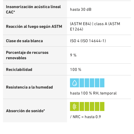
Insonorización acústica lineal
hasta 30 dB
CAC*
(ASTM E84) | class A (ASTM
Reacción al fuego según ASTM
E1264)
Clase de sala blanca
ISO 4 (ISO 14644-1)
Porcentaje de recursos
9 %
renovables
Reciclabilidad
100 %
Resistencia a la humedad
hasta 100 % RH, temporal
Absorción de sonido*
/ NRC = hasta 0.9