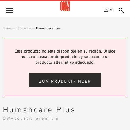
ES
Empresa
Home
—
Productos
—
Humancare Plus
HISTORIA
Productos
PREMIOS
RESUMEN DE PRODUCTOS
Este producto no está disponible en su región. Utilice
EMPLAZAMIENTOS
Soluciones
nuestro buscador de productos y seleccione un
BÚSQUEDA GUIADA
PRENSA
producto alternativo adecuado.
FUNCIONES
BÚSQUEDA TÉCNICA
SHOWROOM 7TH FLOOR
Referencias
ÁREAS DE UTILIZACIÓN
ZUM PRODUKTFINDER
Asesoramiento técnico
Atención al cliente
Humancare Plus
TEXTOS SOBRE LICITACIONES PÚBLICAS
OWAcoustic premium
DESCARGAS
DECLARACIÓN DE PRESTACIONES (DOP)