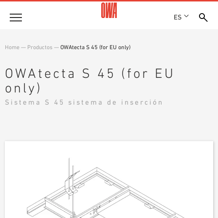
ES
Empresa
Home
—
Productos
—
OWAtecta S 45 (for EU only)
HISTORIA
Productos
OWAtecta S 45 (for EU
PREMIOS
only)
RESUMEN DE PRODUCTOS
EMPLAZAMIENTOS
Soluciones
BÚSQUEDA GUIADA
Sistema S 45 sistema de inserción
PRENSA
FUNCIONES
BÚSQUEDA TÉCNICA
SHOWROOM 7TH FLOOR
Referencias
ÁREAS DE UTILIZACIÓN
Asesoramiento técnico
Atención al cliente
TEXTOS SOBRE LICITACIONES PÚBLICAS
DESCARGAS
DECLARACIÓN DE PRESTACIONES (DOP)