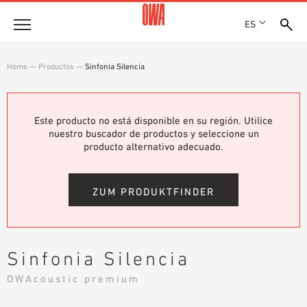
ES
Empresa
Home
—
Productos
—
Sinfonia Silencia
HISTORIA
Productos
PREMIOS
RESUMEN DE PRODUCTOS
Este producto no está disponible en su región. Utilice
EMPLAZAMIENTOS
Soluciones
nuestro buscador de productos y seleccione un
BÚSQUEDA GUIADA
PRENSA
producto alternativo adecuado.
FUNCIONES
BÚSQUEDA TÉCNICA
SHOWROOM 7TH FLOOR
Referencias
ÁREAS DE UTILIZACIÓN
ZUM PRODUKTFINDER
Asesoramiento técnico
Atención al cliente
Sinfonia Silencia
TEXTOS SOBRE LICITACIONES PÚBLICAS
OWAcoustic premium
DESCARGAS
DECLARACIÓN DE PRESTACIONES (DOP)