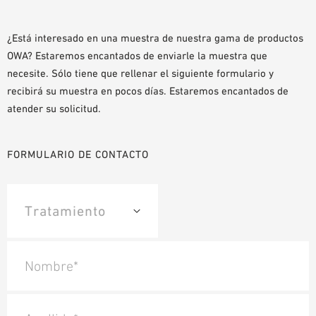
AYUDAS DE PLANIFICACIÓN
BIBLIOTECA BIM/REVIT
¿Está interesado en una muestra de nuestra gama de productos
OWA? Estaremos encantados de enviarle la muestra que
VÍDEOS
necesite. Sólo tiene que rellenar el siguiente formulario y
PEDIDO DE MUESTRAS
recibirá su muestra en pocos días. Estaremos encantados de
atender su solicitud.
FORMULARIO DE CONTACTO
Nombre*