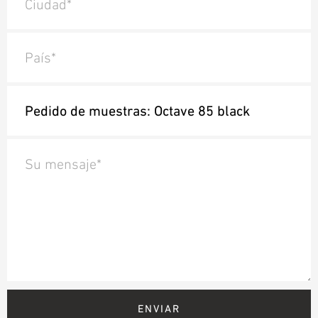
Ciudad*
País*
Su mensaje*