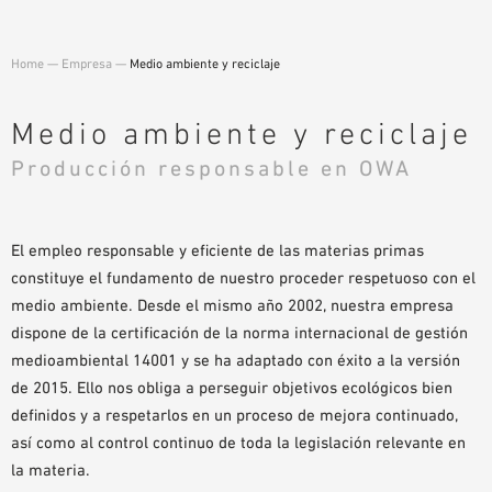
AYUDAS DE PLANIFICACIÓN
BIBLIOTECA BIM/REVIT
Home
—
Empresa
—
Medio ambiente y reciclaje
VÍDEOS
PEDIDO DE MUESTRAS
Medio ambiente y reciclaje
Producción responsable en OWA
El empleo responsable y eficiente de las materias primas
constituye el fundamento de nuestro proceder respetuoso con el
medio ambiente. Desde el mismo año 2002, nuestra empresa
dispone de la certificación de la norma internacional de gestión
medioambiental 14001 y se ha adaptado con éxito a la versión
de 2015. Ello nos obliga a perseguir objetivos ecológicos bien
definidos y a respetarlos en un proceso de mejora continuado,
así como al control continuo de toda la legislación relevante en
la materia.