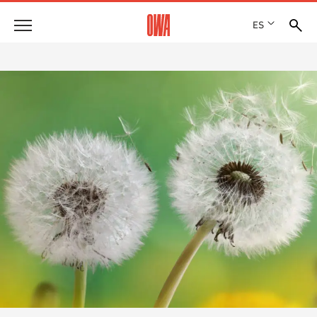
ES
Empresa
HISTORIA
Productos
PREMIOS
RESUMEN DE PRODUCTOS
EMPLAZAMIENTOS
Soluciones
BÚSQUEDA GUIADA
PRENSA
FUNCIONES
BÚSQUEDA TÉCNICA
SHOWROOM 7TH FLOOR
Referencias
ÁREAS DE UTILIZACIÓN
Asesoramiento técnico
Atención al cliente
TEXTOS SOBRE LICITACIONES PÚBLICAS
DESCARGAS
DECLARACIÓN DE PRESTACIONES (DOP)