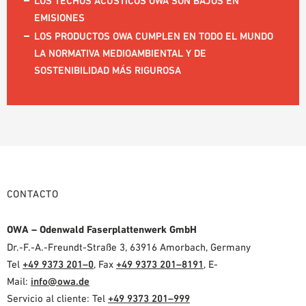
LOS TECHOS ACÚSTICOS OWA SON BAJOS EN
EMISIONES
LOS PRODUCTOS OWA CUMPLEN EN TODO EL MUNDO
LA NORMATIVA MEDIOAMBIENTAL Y DE
SOSTENIBILIDAD MÁS RIGUROSA
CONTACTO
OWA – Odenwald Faserplattenwerk GmbH
Dr.-F.-A.-Freundt-Straße 3, 63916 Amorbach, Germany
Tel
+49 9373 201–0
, Fax
+49 9373 201–8191
, E-
Mail:
info@owa.de
Servicio al cliente: Tel
+49 9373 201–999