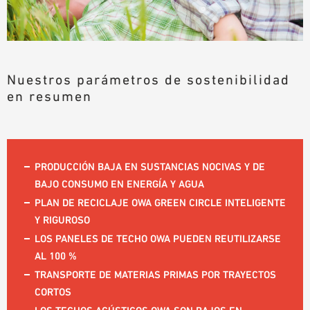
Nuestros parámetros de sostenibilidad
en resumen
PRODUCCIÓN BAJA EN SUSTANCIAS NOCIVAS Y DE
BAJO CONSUMO EN ENERGÍA Y AGUA
PLAN DE RECICLAJE OWA GREEN CIRCLE INTELIGENTE
Y RIGUROSO
LOS PANELES DE TECHO OWA PUEDEN REUTILIZARSE
AL 100 %
TRANSPORTE DE MATERIAS PRIMAS POR TRAYECTOS
CORTOS