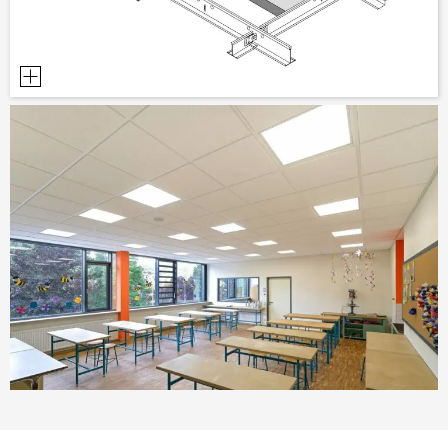
POMŮCKY PRO PLÁNOVÁNÍ
BIM/REVIT KNIHOVNA
VIDEA
OBJEDNÁVKA VZORKŮ