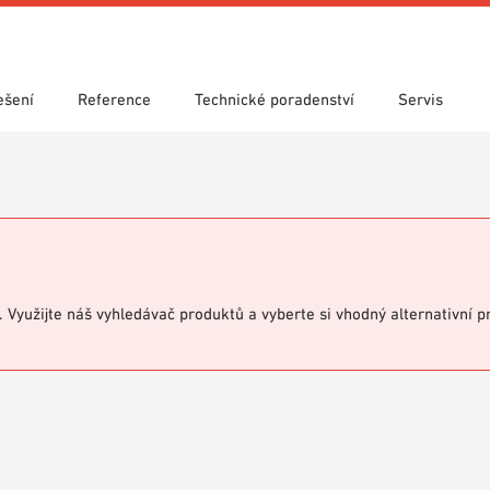
ešení
Reference
Technické poradenství
Servis
y
 vyhledávání
 použití
y ke stažení
Showroom 7th Floor
Technické vyhledávání
Prohlášení o vlastnostech (DoP)
VIT knihovna
Videa
i. Využijte náš vyhledávač produktů a vyberte si vhodný alternativní 