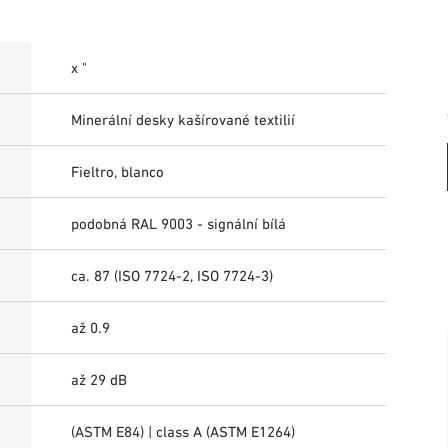
x "
Minerální desky kašírované textilií
Fieltro, blanco
podobná RAL 9003 - signální bílá
ca. 87 (ISO 7724-2, ISO 7724-3)
až 0.9
až 29 dB
(ASTM E84) | class A (ASTM E1264)