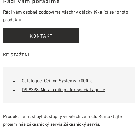
Rádi vám poradíme
Rádi vám osobně zodpovíme všechny otázky týkající se tohoto
produktu.
KONTAKT
KE STAŽENÍ
Catalogue_Ceiling Systems_7000_e
DS 9398_Metal ceilings for special appl_e
Produkt nemusí být dostupný ve všech zemích. Kontaktujte
prosím náš zákaznický servis.
Zákaznický servis
.