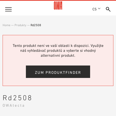
CS
Společnost
Home
—
Produkty
—
Rd2508
OCENĚNÍ A VYZNAMENÁNÍ
Produkty
LOKALITY
PŘEHLED PRODUKTŮ
Tento produkt není ve vaší oblasti k dispozici. Využijte
SHOWROOM 7TH FLOOR
Řešení
náš vyhledávač produktů a vyberte si vhodný
ŘÍZENÉ VYHLEDÁVÁNÍ
alternativní produkt.
FUNKCE
TECHNICKÉ VYHLEDÁVÁNÍ
Reference
OBLASTI POUŽITÍ
ZUM PRODUKTFINDER
Technické poradenství
Servis
Rd2508
TEXTY PRO VÝBĚROVÁ ŘÍZENÍ
OWAtecta
SOUBORY KE STAŽENÍ
PROHLÁŠENÍ O VLASTNOSTECH (DOP)