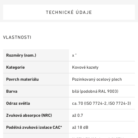
TECHNICKÉ ÚDAJE
VLASTNOSTI
Rozměry (nom.)
x "
Kategorie
Kovové kazety
Povrch materiálu
Pozinkovaný ocelový plech
Barva
bílá (podobná RAL 9003)
Odraz světla
ca. 70 (ISO 7724-2, ISO 7724-3)
Zvuková absorpce (NRC)
až 0.7
Podélná zvuková izolace CAC*
až 18 dB