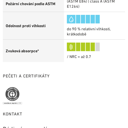
(ASTM E84) | class A (ASTM
Požární chování podle ASTM
E1264)
Odolnost proti vlhkosti
do 90 % relativní vlhkosti,
krátkodobě
Zvuková absorpce*
/ NRC = až 0.7
PEČETI A CERTIFIKÁTY
KONTAKT