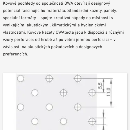
Kovové podhledy od společnosti OWA otevírají designový
POMŮCKY PRO PLÁNOVÁNÍ
potenciál fascinujícího materiálu. Standardní kazety, panely,
BIM/REVIT KNIHOVNA
speciální formáty – spojte kreativní nápady na místnosti s
VIDEA
vynikajícími akustickými, klimatickými a hygienickými
OBJEDNÁVKA VZORKŮ
vlastnostmi. Kovové kazety OWAtecta jsou k dispozici s různými
vzory perforace: od hrubé až po velmi jemnou perforaci – v
závislosti na akustických požadavcích a designových
preferencích.