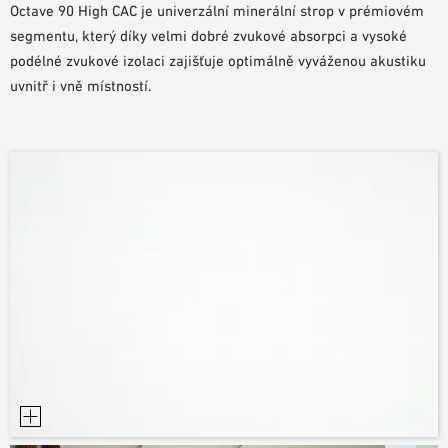
Octave 90 High CAC je univerzální minerální strop v prémiovém
POMŮCKY PRO PLÁNOVÁNÍ
segmentu, který díky velmi dobré zvukové absorpci a vysoké
BIM/REVIT KNIHOVNA
podélné zvukové izolaci zajišťuje optimálně vyváženou akustiku
VIDEA
uvnitř i vně místností.
OBJEDNÁVKA VZORKŮ