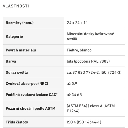
VLASTNOSTI
Rozměry (nom.)
24 x 24 x 1"
Minerální desky kašírované
Kategorie
textilií
Povrch materiálu
Fieltro, blanco
Barva
bílá (podobná RAL 9003)
Odraz světla
ca. 87 (ISO 7724-2, ISO 7724-3)
Zvuková absorpce (NRC)
až 0.9
Podélná zvuková izolace CAC*
až 34 dB
(ASTM E84) | class A (ASTM
Požární chování podle ASTM
E1264)
Třída čistoty
ISO 4 (ISO 14644-1)