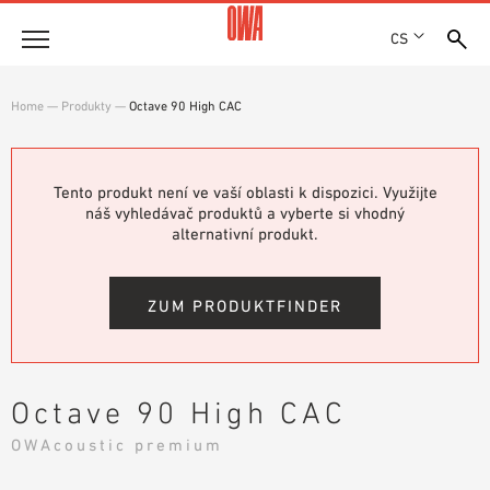
CS
Společnost
Home
—
Produkty
—
Octave 90 High CAC
OCENĚNÍ A VYZNAMENÁNÍ
Produkty
LOKALITY
PŘEHLED PRODUKTŮ
Tento produkt není ve vaší oblasti k dispozici. Využijte
SHOWROOM 7TH FLOOR
Řešení
náš vyhledávač produktů a vyberte si vhodný
ŘÍZENÉ VYHLEDÁVÁNÍ
alternativní produkt.
FUNKCE
TECHNICKÉ VYHLEDÁVÁNÍ
Reference
OBLASTI POUŽITÍ
ZUM PRODUKTFINDER
Technické poradenství
Servis
Octave 90 High CAC
TEXTY PRO VÝBĚROVÁ ŘÍZENÍ
OWAcoustic premium
SOUBORY KE STAŽENÍ
PROHLÁŠENÍ O VLASTNOSTECH (DOP)