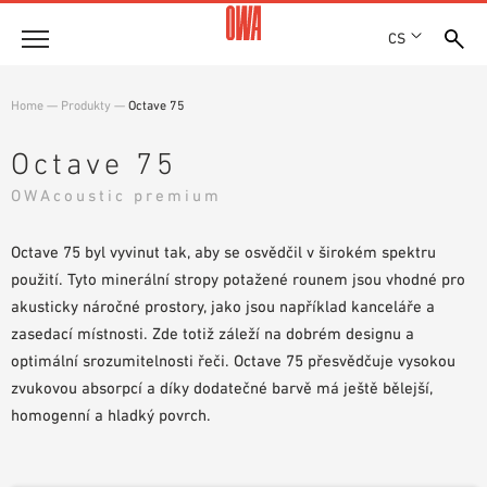
CS
Společnost
Home
—
Produkty
—
Octave 75
OCENĚNÍ A VYZNAMENÁNÍ
Produkty
Octave 75
LOKALITY
PŘEHLED PRODUKTŮ
OWAcoustic premium
SHOWROOM 7TH FLOOR
Řešení
ŘÍZENÉ VYHLEDÁVÁNÍ
FUNKCE
Octave 75 byl vyvinut tak, aby se osvědčil v širokém spektru
TECHNICKÉ VYHLEDÁVÁNÍ
Reference
OBLASTI POUŽITÍ
použití. Tyto minerální stropy potažené rounem jsou vhodné pro
akusticky náročné prostory, jako jsou například kanceláře a
Technické poradenství
zasedací místnosti. Zde totiž záleží na dobrém designu a
optimální srozumitelnosti řeči. Octave 75 přesvědčuje vysokou
Servis
zvukovou absorpcí a díky dodatečné barvě má ještě bělejší,
homogenní a hladký povrch.
TEXTY PRO VÝBĚROVÁ ŘÍZENÍ
SOUBORY KE STAŽENÍ
PROHLÁŠENÍ O VLASTNOSTECH (DOP)