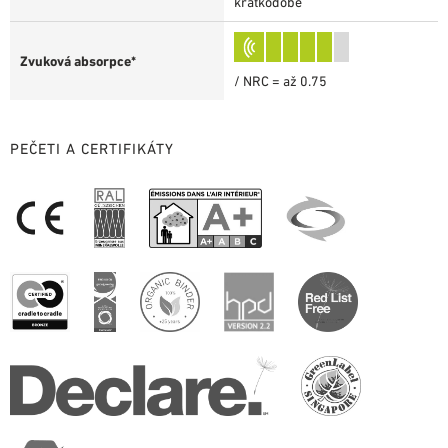
krátkodobě
Zvuková absorpce*
/ NRC = až 0.75
PEČETI A CERTIFIKÁTY