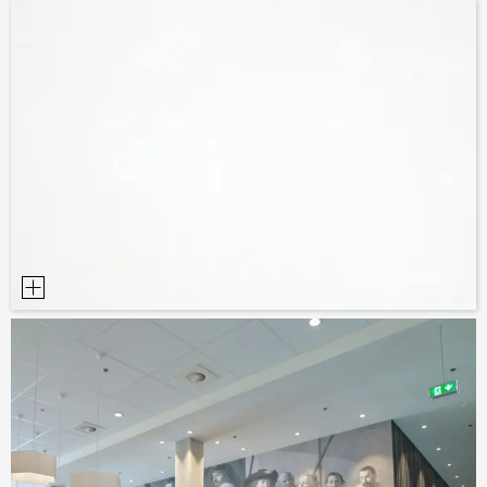
POMŮCKY PRO PLÁNOVÁNÍ
BIM/REVIT KNIHOVNA
VIDEA
OBJEDNÁVKA VZORKŮ