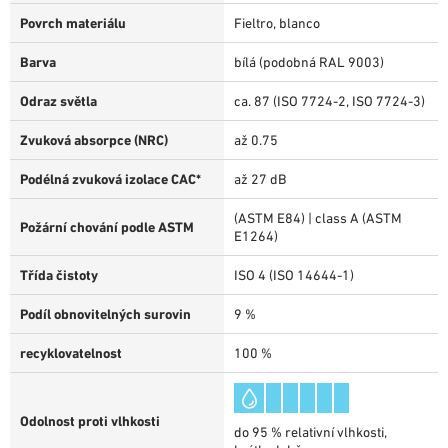
Povrch materiálu
Fieltro, blanco
Barva
bílá (podobná RAL 9003)
Odraz světla
ca. 87 (ISO 7724-2, ISO 7724-3)
Zvuková absorpce (NRC)
až 0.75
Podélná zvuková izolace CAC*
až 27 dB
(ASTM E84) | class A (ASTM
Požární chování podle ASTM
E1264)
Třída čistoty
ISO 4 (ISO 14644-1)
Podíl obnovitelných surovin
9 %
recyklovatelnost
100 %
Odolnost proti vlhkosti
do 95 % relativní vlhkosti,