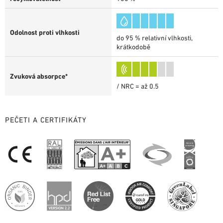
Odolnost proti vlhkosti
do 95 % relativní vlhkosti,
krátkodobě
Zvuková absorpce*
/ NRC = až 0.5
PEČETI A CERTIFIKÁTY