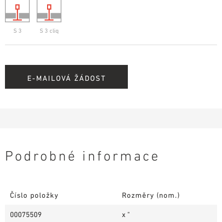
S 3
S 3 cliq
E-MAILOVÁ ŽÁDOST
Podrobné informace
Číslo položky
Rozměry (nom.)
00075509
x "