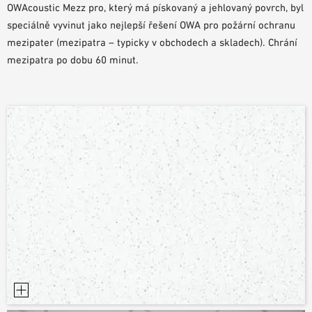
OWAcoustic Mezz pro, který má pískovaný a jehlovaný povrch, byl
POMŮCKY PRO PLÁNOVÁNÍ
speciálně vyvinut jako nejlepší řešení OWA pro požární ochranu
BIM/REVIT KNIHOVNA
mezipater (mezipatra – typicky v obchodech a skladech). Chrání
VIDEA
mezipatra po dobu 60 minut.
OBJEDNÁVKA VZORKŮ