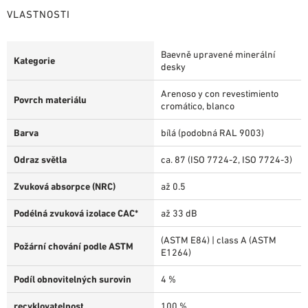
VLASTNOSTI
Baevně upravené minerální
Kategorie
desky
Arenoso y con revestimiento
Povrch materiálu
cromático, blanco
Barva
bílá (podobná RAL 9003)
Odraz světla
ca. 87 (ISO 7724-2, ISO 7724-3)
Zvuková absorpce (NRC)
až 0.5
Podélná zvuková izolace CAC*
až 33 dB
(ASTM E84) | class A (ASTM
Požární chování podle ASTM
E1264)
Podíl obnovitelných surovin
4 %
recyklovatelnost
100 %