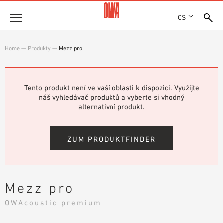
CS
Společnost
Home
—
Produkty
—
Mezz pro
OCENĚNÍ A VYZNAMENÁNÍ
Produkty
LOKALITY
PŘEHLED PRODUKTŮ
Tento produkt není ve vaší oblasti k dispozici. Využijte
SHOWROOM 7TH FLOOR
Řešení
náš vyhledávač produktů a vyberte si vhodný
ŘÍZENÉ VYHLEDÁVÁNÍ
alternativní produkt.
FUNKCE
TECHNICKÉ VYHLEDÁVÁNÍ
Reference
OBLASTI POUŽITÍ
ZUM PRODUKTFINDER
Technické poradenství
Servis
Mezz pro
TEXTY PRO VÝBĚROVÁ ŘÍZENÍ
OWAcoustic premium
SOUBORY KE STAŽENÍ
PROHLÁŠENÍ O VLASTNOSTECH (DOP)