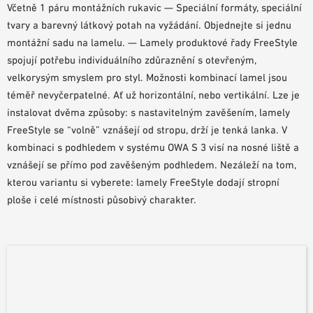
Včetně 1 páru montážních rukavic — Speciální formáty, speciální
POMŮCKY PRO PLÁNOVÁNÍ
tvary a barevný látkový potah na vyžádání. Objednejte si jednu
BIM/REVIT KNIHOVNA
montážní sadu na lamelu. — Lamely produktové řady FreeStyle
VIDEA
spojují potřebu individuálního zdůraznění s otevřeným,
OBJEDNÁVKA VZORKŮ
velkorysým smyslem pro styl. Možnosti kombinací lamel jsou
téměř nevyčerpatelné. Ať už horizontální, nebo vertikální. Lze je
instalovat dvěma způsoby: s nastavitelným zavěšením, lamely
FreeStyle se “volně” vznášejí od stropu, drží je tenká lanka. V
kombinaci s podhledem v systému OWA S 3 visí na nosné liště a
vznášejí se přímo pod zavěšeným podhledem. Nezáleží na tom,
kterou variantu si vyberete: lamely FreeStyle dodají stropní
ploše i celé místnosti působivý charakter.