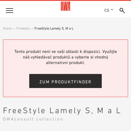
CS
Společnost
Home
—
Produkty
—
FreeStyle Lamely S, M a L
OCENĚNÍ A VYZNAMENÁNÍ
Produkty
LOKALITY
PŘEHLED PRODUKTŮ
Tento produkt není ve vaší oblasti k dispozici. Využijte
SHOWROOM 7TH FLOOR
Řešení
náš vyhledávač produktů a vyberte si vhodný
ŘÍZENÉ VYHLEDÁVÁNÍ
alternativní produkt.
FUNKCE
TECHNICKÉ VYHLEDÁVÁNÍ
Reference
OBLASTI POUŽITÍ
ZUM PRODUKTFINDER
Technické poradenství
Servis
FreeStyle Lamely S, M a L
TEXTY PRO VÝBĚROVÁ ŘÍZENÍ
OWAconsult collection
SOUBORY KE STAŽENÍ
PROHLÁŠENÍ O VLASTNOSTECH (DOP)